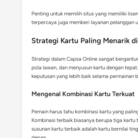
Penting untuk memilih situs yang memiliki lise
terpercaya juga memberi layanan pelanggan 
Strategi Kartu Paling Menarik d
Strategi dalam Capsa Online sangat bergantu
pola lawan, dan menyusun kartu dengan tep
keputusan yang lebih baik selama permainan 
Mengenal Kombinasi Kartu Terkuat
Pemain harus tahu kombinasi kartu yang pali
Kombinasi terbaik biasanya berupa tiga kartu 
susunan kartu terbaik adalah kartu bernilai tin
depan.