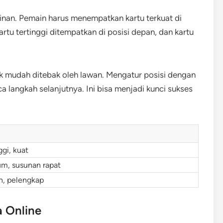
inan. Pemain harus menempatkan kartu terkuat di
kartu tertinggi ditempatkan di posisi depan, dan kartu
ak mudah ditebak oleh lawan. Mengatur posisi dengan
 langkah selanjutnya. Ini bisa menjadi kunci sukses
ggi, kuat
m, susunan rapat
h, pelengkap
a Online