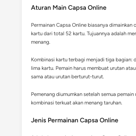
Aturan Main Capsa Online
Permainan Capsa Online biasanya dimainkan 
kartu dari total 52 kartu. Tujuannya adalah me
menang.
Kombinasi kartu terbagi menjadi tiga bagian: du
lima kartu. Pemain harus membuat urutan atau 
sama atau urutan berturut-turut.
Pemenang diumumkan setelah semua pemain m
kombinasi terkuat akan menang taruhan.
Jenis Permainan Capsa Online