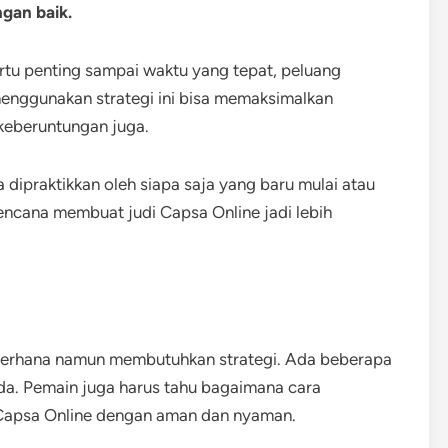
gan baik.
tu penting sampai waktu yang tepat, peluang
enggunakan strategi ini bisa memaksimalkan
eberuntungan juga.
isa dipraktikkan oleh siapa saja yang baru mulai atau
ncana membuat judi Capsa Online jadi lebih
ederhana namun membutuhkan strategi. Ada beberapa
da. Pemain juga harus tahu bagaimana cara
 Capsa Online dengan aman dan nyaman.