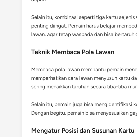
Selain itu, kombinasi seperti tiga kartu sejenis
penting diingat. Pemain harus belajar membed
lawan, agar tetap waspada dan bisa bertaruh 
Teknik Membaca Pola Lawan
Membaca pola lawan membantu pemain menentu
memperhatikan cara lawan menyusun kartu dan
sering menaikkan taruhan secara tiba-tiba mun
Selain itu, pemain juga bisa mengidentifikasi 
Dengan begitu, pemain bisa menyesuaikan ga
Mengatur Posisi dan Susunan Kartu