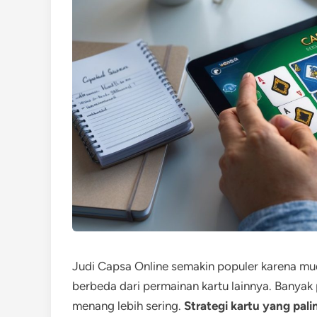
Judi Capsa Online semakin populer karena m
berbeda dari permainan kartu lainnya. Banyak p
menang lebih sering.
Strategi kartu yang pa