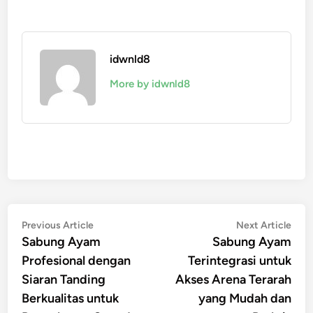
idwnld8
More by idwnld8
Post
Previous
Nex
Previous Article
Next Article
Sabung Ayam
Sabung Ayam
article:
artic
navigation
Profesional dengan
Terintegrasi untuk
Siaran Tanding
Akses Arena Terarah
Berkualitas untuk
yang Mudah dan