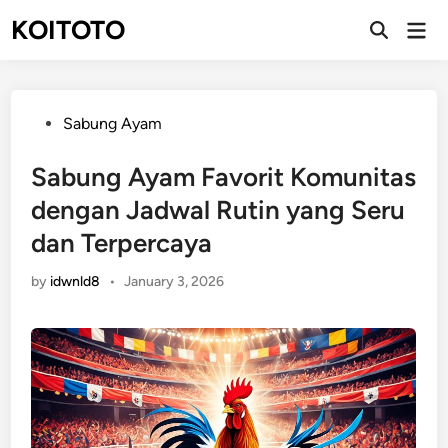
Skip
KOITOTO
Mai
to
Open
Men
Search
content
Posted
Sabung Ayam
in
Sabung Ayam Favorit Komunitas
dengan Jadwal Rutin yang Seru
dan Terpercaya
by
idwnld8
•
January 3, 2026