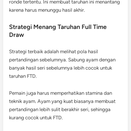
ronde tertentu. Ini membuat taruhan ini menantang
karena harus menunggu hasil akhir.
Strategi Menang Taruhan Full Time
Draw
Strategi terbaik adalah melihat pola hasil
pertandingan sebelumnya. Sabung ayam dengan
banyak hasil seri sebelumnya lebih cocok untuk
taruhan FTD.
Pemain juga harus memperhatikan stamina dan
teknik ayam. Ayam yang kuat biasanya membuat
pertandingan lebih sulit berakhir seri, sehingga
kurang cocok untuk FTD.