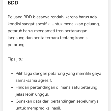
BDD
Peluang BDD biasanya rendah, karena harus ada
kondisi sangat spesifik. Untuk menaikkan peluang,
petaruh harus mengamati tren pertarungan
langsung dan berita terbaru tentang kondisi
petarung.
Tips jitu:
Pilih laga dengan petarung yang memiliki gaya
sama-sama agresif.
Hindari pertandingan di mana satu petarung
jelas lebih unggul.
Gunakan data dari pertandingan sebelumnya
untuk memprediksi hasil.