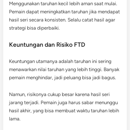
Menggunakan taruhan kecil lebih aman saat mulai.
Pemain dapat meningkatkan taruhan jika mendapat
hasil seri secara konsisten. Selalu catat hasil agar
strategi bisa diperbaiki.
Keuntungan dan Risiko FTD
Keuntungan utamanya adalah taruhan ini sering
menawarkan nilai taruhan yang lebih tinggi. Banyak
pemain menghindar, jadi peluang bisa jadi bagus.
Namun, risikonya cukup besar karena hasil seri
jarang terjadi. Pemain juga harus sabar menunggu
hasil akhir, yang bisa membuat waktu taruhan lebih
lama.