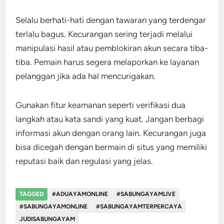
Selalu berhati-hati dengan tawaran yang terdengar
terlalu bagus. Kecurangan sering terjadi melalui
manipulasi hasil atau pemblokiran akun secara tiba-
tiba. Pemain harus segera melaporkan ke layanan
pelanggan jika ada hal mencurigakan.
Gunakan fitur keamanan seperti verifikasi dua
langkah atau kata sandi yang kuat. Jangan berbagi
informasi akun dengan orang lain. Kecurangan juga
bisa dicegah dengan bermain di situs yang memiliki
reputasi baik dan regulasi yang jelas.
TAGGED
#ADUAYAMONLINE
#SABUNGAYAMLIVE
#SABUNGAYAMONLINE
#SABUNGAYAMTERPERCAYA
JUDISABUNGAYAM