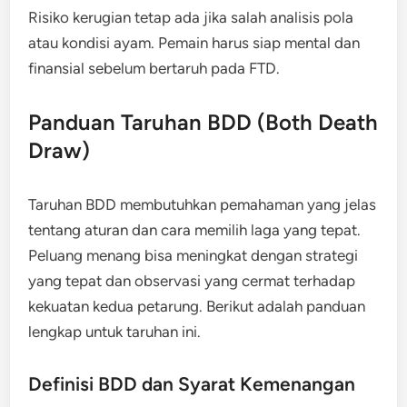
Risiko kerugian tetap ada jika salah analisis pola
atau kondisi ayam. Pemain harus siap mental dan
finansial sebelum bertaruh pada FTD.
Panduan Taruhan BDD (Both Death
Draw)
Taruhan BDD membutuhkan pemahaman yang jelas
tentang aturan dan cara memilih laga yang tepat.
Peluang menang bisa meningkat dengan strategi
yang tepat dan observasi yang cermat terhadap
kekuatan kedua petarung. Berikut adalah panduan
lengkap untuk taruhan ini.
Definisi BDD dan Syarat Kemenangan