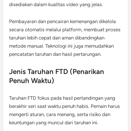
disediakan dalam kualitas video yang jelas.
Pembayaran dan pencairan kemenangan dikelola
secara otomatis melalui platform, membuat proses
taruhan lebih cepat dan aman dibandingkan
metode manual. Teknologi ini juga memudahkan
pencatatan taruhan dan hasil pertarungan.
Jenis Taruhan FTD (Penarikan
Penuh Waktu)
Taruhan FTD fokus pada hasil pertandingan yang
berakhir seri saat waktu penuh habis. Pemain harus
mengerti aturan, cara menang, serta risiko dan
keuntungan yang muncul dari taruhan ini.