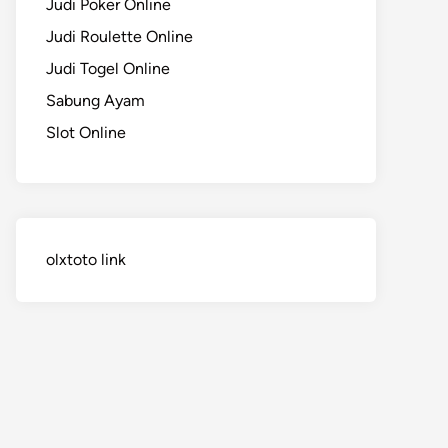
Judi Poker Online
Judi Roulette Online
Judi Togel Online
Sabung Ayam
Slot Online
olxtoto link