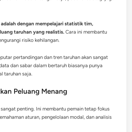
 adalah dengan mempelajari statistik tim,
uang taruhan yang realistis.
Cara ini membantu
gurangi risiko kehilangan.
seputar pertandingan dan tren taruhan akan sangat
ata dan sabar dalam bertaruh biasanya punya
l taruhan saja.
atkan Peluang Menang
e sangat penting. Ini membantu pemain tetap fokus
emahaman aturan, pengelolaan modal, dan analisis