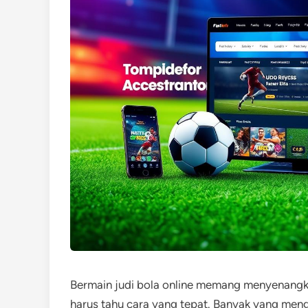
Bermain judi bola online memang menyenangka
harus tahu cara yang tepat. Banyak yang meng