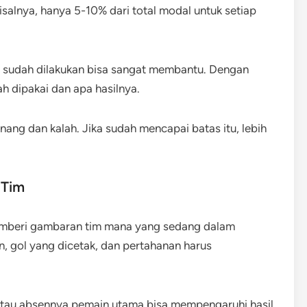
alnya, hanya 5-10% dari total modal untuk setiap
g sudah dilakukan bisa sangat membantu. Dengan
h dipakai dan apa hasilnya.
nang dan kalah. Jika sudah mencapai batas itu, lebih
 Tim
memberi gambaran tim mana yang sedang dalam
n, gol yang dicetak, dan pertahanan harus
atau absennya pemain utama bisa mempengaruhi hasil