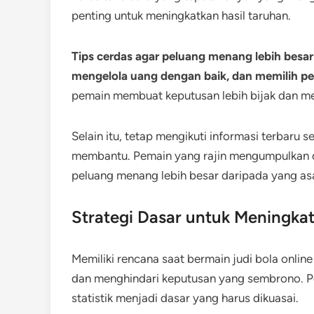
penting untuk meningkatkan hasil taruhan.
Tips cerdas agar peluang menang lebih besar
mengelola uang dengan baik, dan memilih pel
pemain membuat keputusan lebih bijak dan men
Selain itu, tetap mengikuti informasi terbaru 
membantu. Pemain yang rajin mengumpulkan d
peluang menang lebih besar daripada yang asa
Strategi Dasar untuk Meningk
Memiliki rencana saat bermain judi bola onlin
dan menghindari keputusan yang sembrono. P
statistik menjadi dasar yang harus dikuasai.