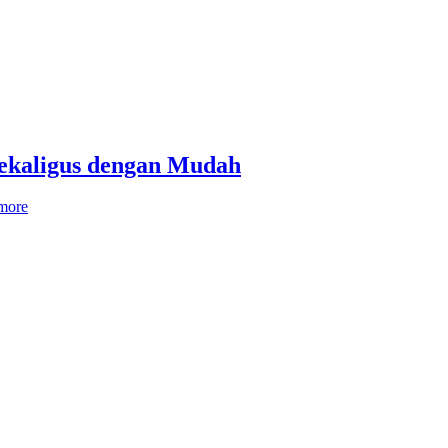
Sekaligus dengan Mudah
g
more
e
w
n
dingan
gus
n