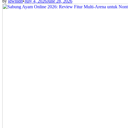
by
idwnld8
•
July 4, 2026
June 28, 2026