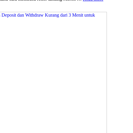
Ayam
Online
2026:
Cara
Mudah
Membaca
Rekor
Tanding
Meron
dan
Wala
Sebelum
Pasang
Taruhan