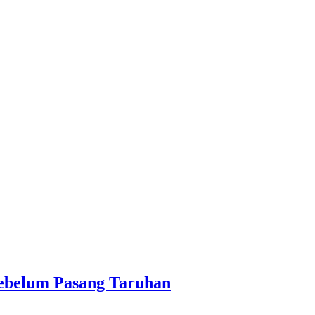
h
ebelum Pasang Taruhan