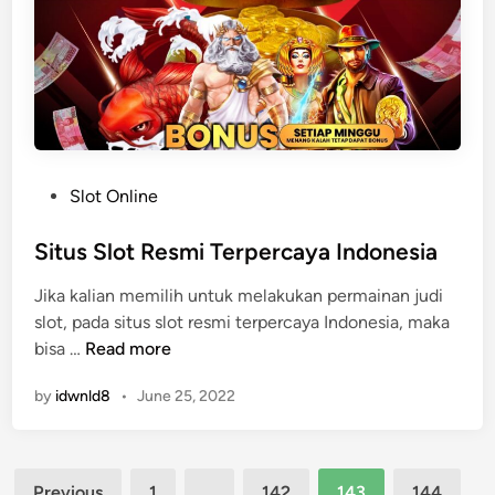
k
e
m
e
n
a
n
g
k
P
Slot Online
a
o
n
s
Situs Slot Resmi Terpercaya Indonesia
S
t
Jika kalian memilih untuk melakukan permainan judi
a
e
slot, pada situs slot resmi terpercaya Indonesia, maka
b
d
S
bisa …
Read more
u
i
i
n
n
by
idwnld8
•
June 25, 2022
t
g
u
A
s
y
Posts
S
a
Previous
1
…
142
143
144