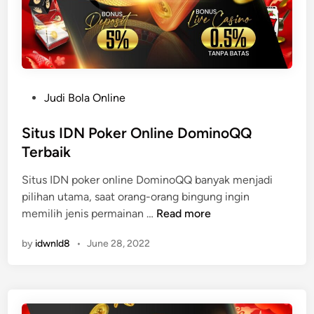
e
e
s
r
m
m
i
a
i
n
P
Judi Bola Online
S
o
l
s
Situs IDN Poker Online DominoQQ
o
t
Terbaik
t
e
O
Situs IDN poker online DominoQQ banyak menjadi
d
n
pilihan utama, saat orang-orang bingung ingin
i
l
S
memilih jenis permainan …
Read more
n
i
i
n
by
idwnld8
•
June 28, 2022
t
e
u
d
s
i
I
A
D