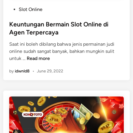
i
h
P
Slot Online
A
o
g
s
Keuntungan Bermain Slot Online di
e
t
Agen Terpercaya
n
e
C
Saat ini boleh dibilang bahwa jenis permainan judi
d
a
online sudah sangat banyak, bahkan mungkin sulit
i
s
K
untuk …
Read more
n
i
e
by
idwnld8
•
June 29, 2022
n
u
o
n
O
t
n
u
l
n
i
g
n
a
e
n
R
B