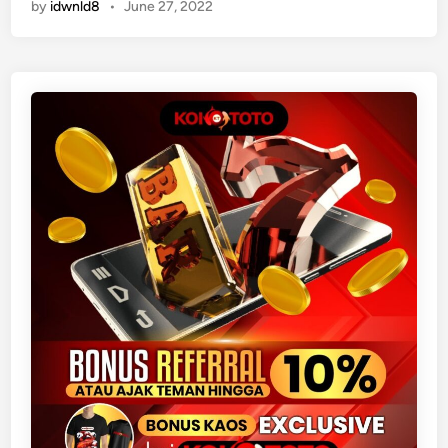
Q
by
idwnld8
•
June 27, 2022
t
Q
a
T
h
e
u
r
i
b
l
a
a
i
h
k
C
i
r
i
-
C
i
r
i
A
g