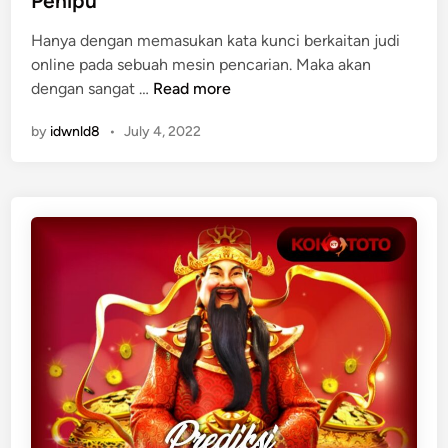
Penipu
e
Hanya dengan memasukan kata kunci berkaitan judi
d
online pada sebuah mesin pencarian. Maka akan
i
K
dengan sangat …
Read more
n
e
by
idwnld8
•
July 4, 2022
n
a
l
i
R
a
g
a
m
C
i
r
i
-