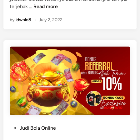
C
C
terjebak …
Read more
n
i
a
r
by
idwnld8
•
July 2, 2022
r
i
a
S
M
i
e
t
n
u
g
s
h
S
i
l
n
o
d
t
a
O
r
n
i
l
B
i
a
P
Judi Bola Online
n
n
o