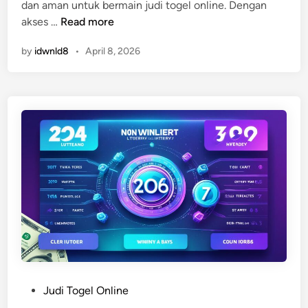
e
n
dan aman untuk bermain judi togel online. Dengan
S
n
J
akses …
Read more
t
g
u
a
a
by
idwnld8
•
April 8, 2026
d
b
n
i
i
R
T
l
e
o
B
s
g
e
u
e
r
l
l
k
t
O
u
A
n
a
k
l
l
u
i
i
r
n
t
a
e
a
t
T
s
D
e
P
Judi Togel Online
A
a
r
o