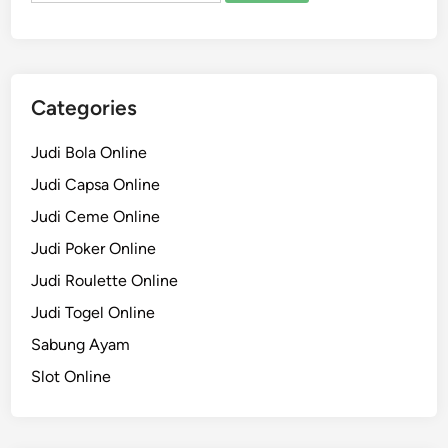
e
n
o
p
A
v
a
n
a
t
g
t
U
Categories
k
i
n
a
f
t
Judi Bola Online
I
d
u
n
Judi Capsa Online
e
k
t
n
Judi Ceme Online
H
e
g
a
Judi Poker Online
r
a
s
n
Judi Roulette Online
n
i
a
P
Judi Togel Online
l
s
o
L
Sabung Ayam
i
l
e
o
Slot Online
a
b
n
A
i
a
n
h
l