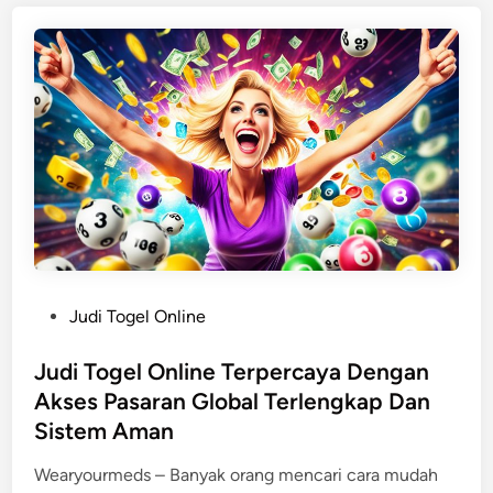
s
o
a
g
r
e
a
l
n
O
L
n
e
l
n
i
g
n
k
e
a
T
p
e
P
Judi Togel Online
D
r
o
a
b
s
Judi Togel Online Terpercaya Dengan
n
a
t
Akses Pasaran Global Terlengkap Dan
D
i
e
Sistem Aman
a
k
d
t
D
i
Wearyourmeds – Banyak orang mencari cara mudah
a