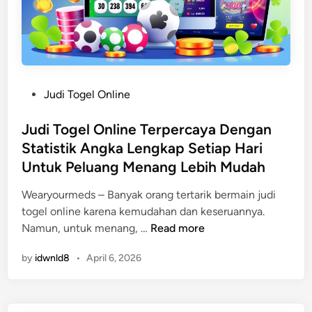
l
e
n
a
i
r
s
s
n
m
p
a
e
a
a
r
T
i
r
a
e
n
P
Judi Togel Online
a
n
r
T
o
n
G
p
e
s
Judi Togel Online Terpercaya Dengan
U
l
e
r
t
n
Statistik Angka Lengkap Setiap Hari
o
r
b
e
t
Untuk Peluang Menang Lebih Mudah
b
c
a
d
u
a
a
i
i
Wearyourmeds – Banyak orang tertarik bermain judi
k
l
y
k
n
togel online karena kemudahan dan keseruannya.
P
T
a
J
Namun, untuk menang, …
Read more
e
e
D
u
n
r
e
by
idwnld8
•
April 6, 2026
d
g
l
n
i
a
e
g
T
l
n
a
o