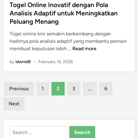
p
u
s
Togel Online Inovatif dengan Pola
P
e
e
D
t
r
Analisis Adaptif untuk Meningkatkan
r
r
a
e
a
Peluang Menang
u
c
n
d
k
p
a
A
i
Togel online kini semakin berkembang dengan
t
d
y
m
n
hadirnya pola analisis adaptif yang membantu pemain
i
a
a
a
T
membuat keputusan lebih …
Read more
s
t
D
n
o
e
e
by
idwnld8
•
February 16, 2026
g
D
n
e
a
g
l
n
a
Posts
O
S
Previous
1
2
3
…
6
n
n
pagination
i
P
l
s
Next
a
i
t
s
n
e
a
e
m
r
Search
I
C
a
for:
n