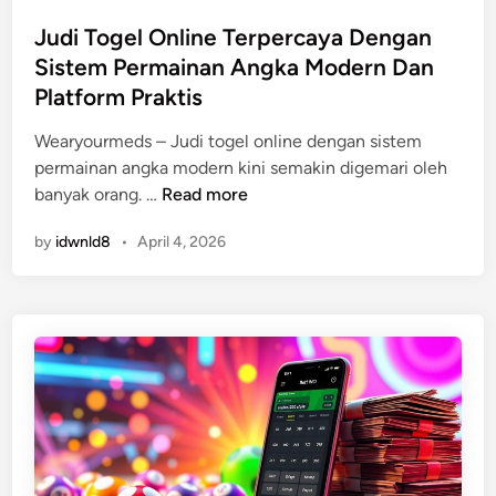
o
s
k
p
s
Judi Togel Online Terpercaya Dengan
t
a
e
t
e
Sistem Permainan Angka Modern Dan
L
r
e
m
Platform Praktis
e
c
d
M
n
a
i
Wearyourmeds – Judi togel online dengan sistem
o
g
y
n
permainan angka modern kini semakin digemari oleh
d
k
a
J
banyak orang. …
Read more
e
a
D
u
r
p
e
by
idwnld8
•
April 4, 2026
d
n
S
n
i
U
e
g
T
n
t
a
o
t
i
n
g
u
a
P
e
k
p
l
l
P
H
a
O
e
a
t
n
l
r
f
l
u
i