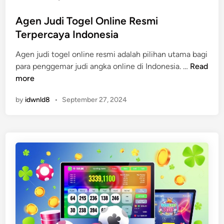
o
s
Agen Judi Togel Online Resmi
t
Terpercaya Indonesia
e
Agen judi togel online resmi adalah pilihan utama bagi
d
A
para penggemar judi angka online di Indonesia. …
Read
i
g
more
n
e
by
idwnld8
•
September 27, 2024
n
J
u
d
i
T
o
g
e
l
O