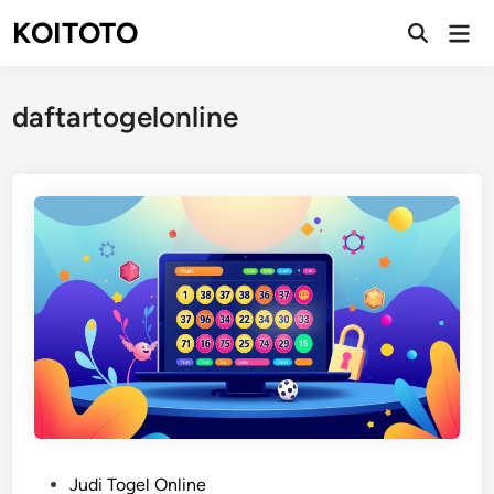
Skip
KOITOTO
Mai
to
Open
Men
Search
content
daftartogelonline
P
Judi Togel Online