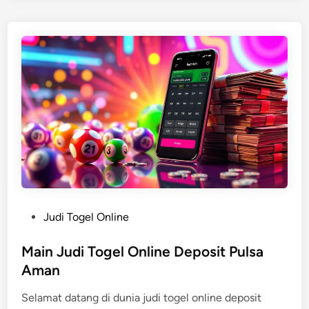
p
r
e
a
r
n
c
J
a
u
y
d
a
i
I
T
n
o
d
g
o
e
n
l
e
L
P
Judi Togel Online
s
e
o
i
n
s
Main Judi Togel Online Deposit Pulsa
a
g
t
Aman
k
e
a
Selamat datang di dunia judi togel online deposit
d