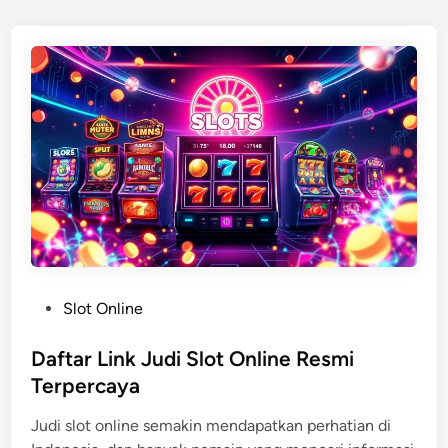
i
n
T
g
e
k
r
a
p
n
e
J
r
u
c
d
a
i
y
S
a
l
o
t
P
Slot Online
O
o
n
s
Daftar Link Judi Slot Online Resmi
l
t
Terpercaya
i
e
n
Judi slot online semakin mendapatkan perhatian di
d
e