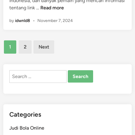
Indonesia, dan banyak pemain yang mencari informasi
i
J
D
tentang link …
Read more
n
a
a
c
by
idwnld8
•
November 7, 2024
f
k
t
p
a
o
Posts
r
1
2
Next
t
L
pagination
B
i
e
n
s
k
Search
a
J
for:
r
u
!
d
i
S
Categories
l
o
Judi Bola Online
t