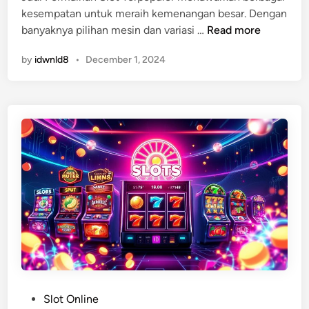
–
kesempatan untuk meraih kemenangan besar. Dengan
i
M
M
banyaknya pilihan mesin dan variasi …
Read more
n
e
e
n
by
idwnld8
•
December 1, 2024
n
a
a
n
n
g
g
B
B
e
e
s
s
a
a
r
r
!
d
i
J
u
d
i
P
Slot Online