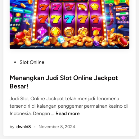
t
r
u
p
s
o
J
p
u
u
d
l
i
e
S
r
l
P
Slot Online
o
o
t
s
Menangkan Judi Slot Online Jackpot
R
t
Besar!
T
e
P
Judi Slot Online Jackpot telah menjadi fenomena
d
T
tersendiri di kalangan penggemar permainan kasino di
i
i
M
Indonesia. Dengan …
Read more
n
n
e
g
by
idwnld8
•
November 8, 2024
n
g
a