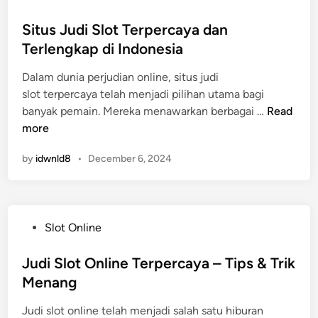
o
s
Situs Judi Slot Terpercaya dan
t
Terlengkap di Indonesia
e
Dalam dunia perjudian online, situs judi
d
slot terpercaya telah menjadi pilihan utama bagi
i
S
banyak pemain. Mereka menawarkan berbagai …
Read
n
i
more
t
by
idwnld8
•
December 6, 2024
u
s
J
u
P
Slot Online
d
o
i
s
Judi Slot Online Terpercaya – Tips & Trik
S
t
Menang
l
e
o
Judi slot online telah menjadi salah satu hiburan
d
t