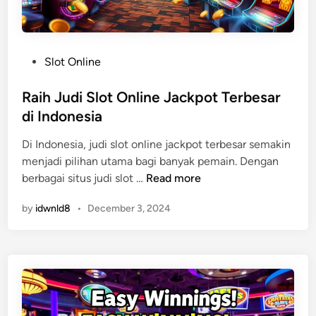
n
G
a
a
n
c
g
o
P
Slot Online
r
o
T
s
Raih Judi Slot Online Jackpot Terbesar
e
t
di Indonesia
r
e
p
Di Indonesia, judi slot online jackpot terbesar semakin
d
e
menjadi pilihan utama bagi banyak pemain. Dengan
i
r
R
berbagai situs judi slot …
Read more
n
c
a
a
by
idwnld8
•
December 3, 2024
i
y
h
a
J
d
u
i
d
I
i
n
S