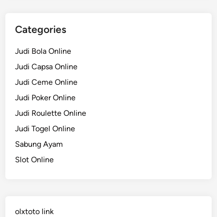
e
i
n
l
s
k
e
i
i
Categories
M
t
s
o
a
i
Judi Bola Online
d
s
D
Judi Capsa Online
e
u
a
r
n
Judi Ceme Online
n
n
t
S
Judi Poker Online
D
u
e
Judi Roulette Online
e
k
r
n
P
Judi Togel Online
v
g
e
e
Sabung Ayam
a
n
r
Slot Online
n
g
M
P
a
o
a
l
d
s
a
e
a
m
olxtoto link
r