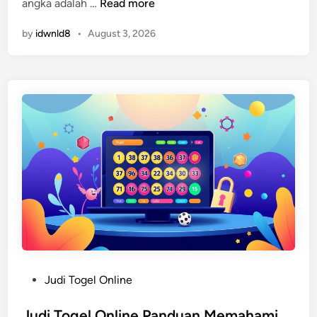
J
angka adalah …
Read more
e
e
u
t
n
by
idwnld8
•
August 3, 2026
d
a
g
i
h
k
T
u
a
o
i
p
g
P
T
e
e
e
l
m
n
O
u
t
n
l
a
l
a
n
i
d
g
n
e
D
e
n
a
M
g
t
e
P
Judi Togel Online
a
a
n
o
n
H
g
s
Judi Togel Online Panduan Memahami
M