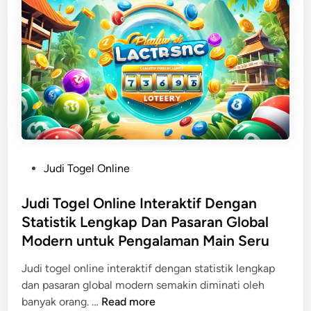
d
r
e
P
e
a
l
e
n
K
O
n
g
e
n
g
a
r
l
g
n
j
i
e
M
a
n
m
u
D
e
a
d
a
U
r
a
n
n
P
Judi Togel Online
h
S
g
o
d
i
g
s
Judi Togel Online Interaktif Dengan
a
s
u
t
n
Statistik Lengkap Dan Pasaran Global
t
l
e
S
Modern untuk Pengalaman Main Seru
e
a
d
e
m
n
i
Judi togel online interaktif dengan statistik lengkap
r
P
D
n
dan pasaran global modern semakin diminati oleh
u
e
e
J
banyak orang. …
Read more
r