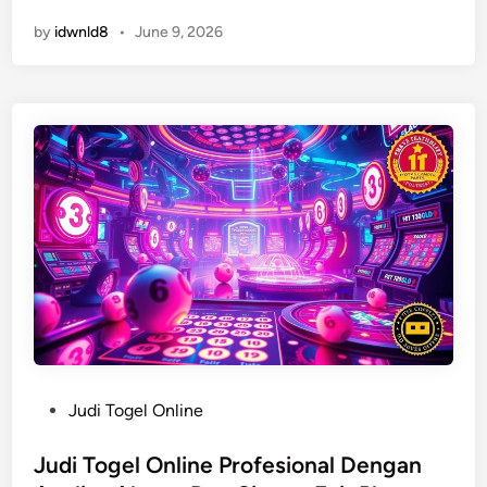
n
u
m
g
by
idwnld8
•
June 9, 2026
d
a
a
i
i
n
T
n
R
o
a
e
g
n
s
e
D
u
l
i
l
O
g
t
n
i
R
l
t
e
i
a
a
n
l
l
e
d
T
I
e
i
n
P
Judi Togel Online
n
m
t
o
g
e
e
s
Judi Togel Online Profesional Dengan
a
D
r