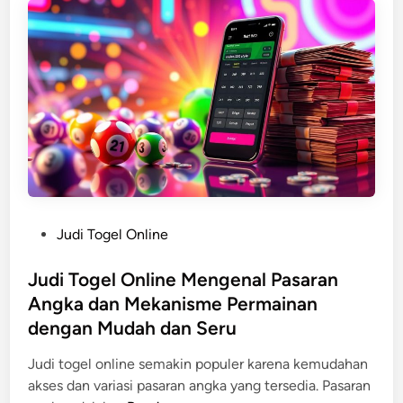
P
g
e
e
n
l
t
O
i
n
n
l
g
i
Y
n
a
e
n
I
g
n
P
Judi Togel Online
P
f
o
e
o
s
Judi Togel Online Mengenal Pasaran
r
r
t
Angka dan Mekanisme Permainan
l
m
e
dengan Mudah dan Seru
u
a
d
D
s
i
Judi togel online semakin populer karena kemudahan
i
i
n
akses dan variasi pasaran angka yang tersedia. Pasaran
k
L