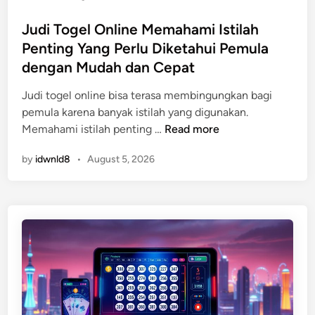
o
s
Judi Togel Online Memahami Istilah
t
Penting Yang Perlu Diketahui Pemula
e
dengan Mudah dan Cepat
d
i
Judi togel online bisa terasa membingungkan bagi
n
pemula karena banyak istilah yang digunakan.
J
Memahami istilah penting …
Read more
u
by
idwnld8
•
August 5, 2026
d
i
T
o
g
e
l
O
n
l