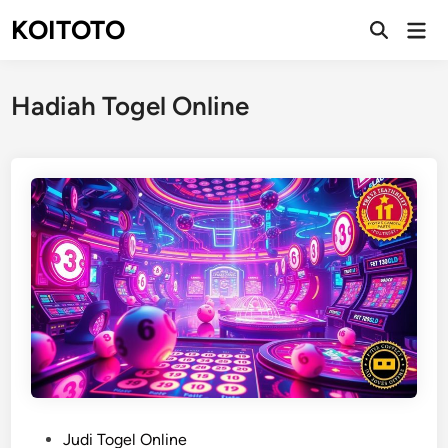
Skip
KOITOTO
Mai
to
Open
Men
Search
content
Hadiah Togel Online
P
Judi Togel Online