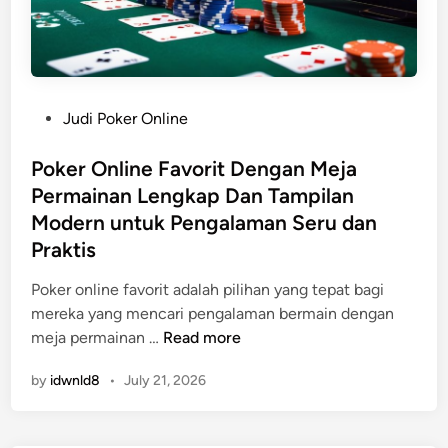
e
a
b
m
l
i
i
a
l
u
m
D
m
a
a
P
Judi Poker Online
D
n
n
o
e
B
L
s
Poker Online Favorit Dengan Meja
n
e
a
t
Permainan Lengkap Dan Tampilan
g
r
y
e
a
Modern untuk Pengalaman Seru dan
m
a
d
n
Praktis
a
n
i
P
i
a
n
Poker online favorit adalah pilihan yang tepat bagi
e
n
n
mereka yang mencari pengalaman bermain dengan
n
T
P
P
meja permainan …
Read more
g
e
r
o
a
r
o
by
idwnld8
•
July 21, 2026
k
l
b
f
e
a
a
e
r
m
i