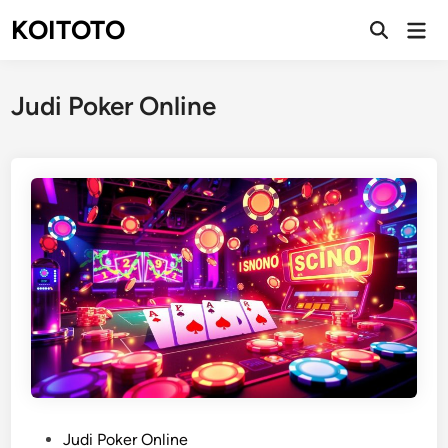
Skip
KOITOTO
Mai
to
Open
Men
Search
content
Judi Poker Online
P
Judi Poker Online