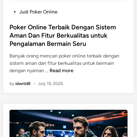
a
a
c
p
P
P
Judi Poker Online
a
D
e
o
y
a
m
s
Poker Online Terbaik Dengan Sistem
a
n
a
t
Aman Dan Fitur Berkualitas untuk
D
T
i
e
e
Pengalaman Bermain Seru
a
n
d
n
m
i
Banyak orang mencari poker online terbaik dengan
g
p
n
sistem aman dan fitur berkualitas untuk bermain
a
i
P
dengan nyaman …
Read more
n
l
o
P
a
by
idwnld8
•
July 19, 2026
k
l
n
e
a
M
r
t
o
O
f
d
n
o
e
l
r
r
i
m
n
n