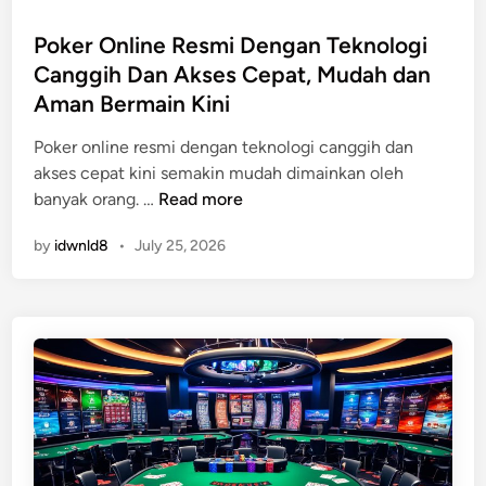
o
s
Poker Online Resmi Dengan Teknologi
t
Canggih Dan Akses Cepat, Mudah dan
e
Aman Bermain Kini
d
i
Poker online resmi dengan teknologi canggih dan
n
akses cepat kini semakin mudah dimainkan oleh
P
banyak orang. …
Read more
o
by
idwnld8
•
July 25, 2026
k
e
r
O
n
l
i
n
e
R