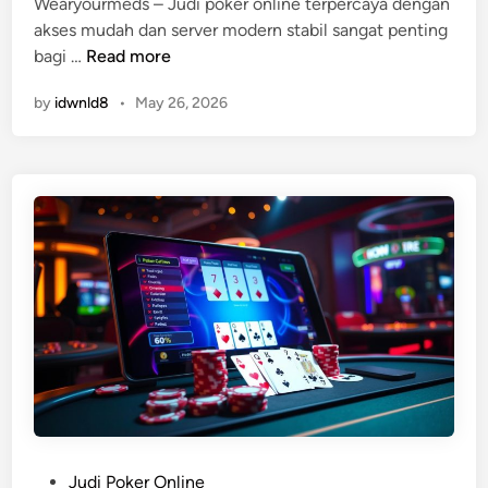
i
Wearyourmeds – Judi poker online terpercaya dengan
a
e
y
n
akses mudah dan server modern stabil sangat penting
l
r
a
J
bagi …
Read more
i
u
D
u
t
A
e
by
idwnld8
•
May 26, 2026
d
a
n
n
i
s
d
g
P
u
a
a
o
n
n
k
t
M
e
u
e
r
k
j
O
P
a
n
e
L
l
n
e
i
g
n
n
a
g
e
l
k
T
a
a
e
P
Judi Poker Online
m