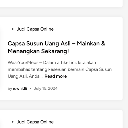
d
u
a
n
P
Judi Capsa Online
C
o
a
s
Capsa Susun Uang Asli – Mainkan &
r
t
Menangkan Sekarang!
a
e
B
WearYourMeds – Dalam artikel ini, kita akan
d
e
membahas tentang keseruan bermain Capsa Susun
i
r
C
Uang Asli. Anda …
Read more
n
m
a
a
by
idwnld8
•
July 15, 2024
p
i
s
n
a
C
S
a
u
p
P
Judi Capsa Online
s
s