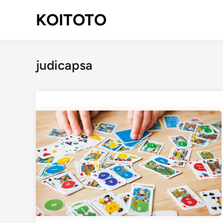
Skip
KOITOTO
to
content
judicapsa