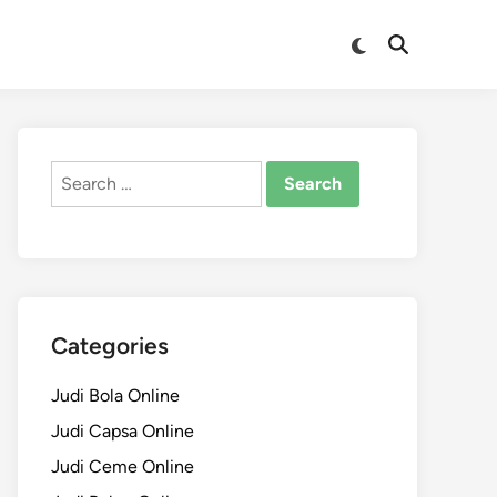
Switch
Open
to
Search
dark
mode
Search
for:
Categories
Judi Bola Online
Judi Capsa Online
Judi Ceme Online