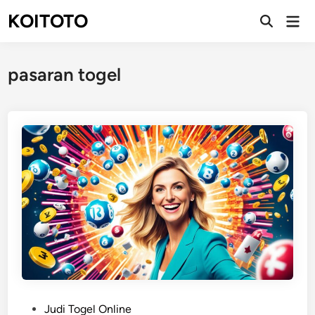
Skip
KOITOTO
Mai
to
Open
Men
Search
content
pasaran togel
P
Judi Togel Online