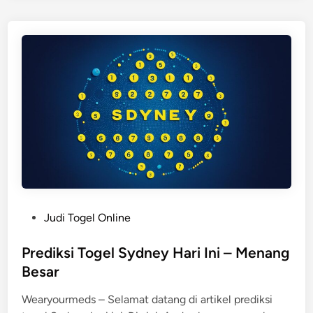
d
u
a
l
t
a
e
n
D
D
a
a
n
f
A
t
k
a
u
r
r
S
a
i
t
t
P
Judi Togel Online
D
u
o
e
s
s
Prediksi Togel Sydney Hari Ini – Menang
n
T
t
Besar
g
o
e
a
g
Wearyourmeds – Selamat datang di artikel prediksi
d
n