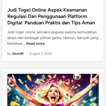
o
s
Judi Togel Online Aspek Keamanan
t
Regulasi Dan Penggunaan Platform
e
Digital: Panduan Praktis dan Tips Aman
d
i
Judi togel online semakin populer karena kemudahan
n
akses dan berbagai pilihan game. Namun, banyak yang
J
bertanya …
Read more
u
by
idwnld8
•
August 7, 2026
d
i
T
o
g
e
l
O
n
l