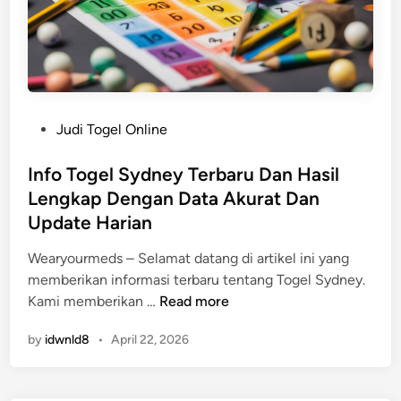
P
l
k
l
i
n
a
n
o
t
e
l
f
P
o
o
a
g
P
Judi Togel Online
r
n
i
o
m
d
d
s
Info Togel Sydney Terbaru Dan Hasil
D
u
a
t
Lengkap Dengan Data Akurat Dan
i
a
n
e
Update Harian
g
n
F
d
i
B
i
i
Wearyourmeds – Selamat datang di artikel ini yang
t
e
t
n
memberikan informasi terbaru tentang Togel Sydney.
a
r
u
I
Kami memberikan …
Read more
l
m
r
n
:
a
by
idwnld8
•
April 22, 2026
P
f
P
i
l
o
a
n
a
T
n