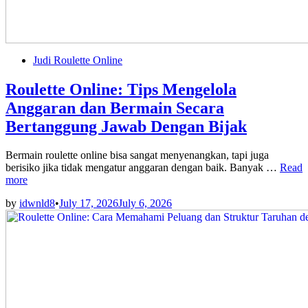
Posted
Judi Roulette Online
in
Roulette Online: Tips Mengelola
Anggaran dan Bermain Secara
Bertanggung Jawab Dengan Bijak
Bermain roulette online bisa sangat menyenangkan, tapi juga
Roulet
berisiko jika tidak mengatur anggaran dengan baik. Banyak …
Read
Online
more
Tips
by
idwnld8
•
July 17, 2026
July 6, 2026
Menge
Angga
dan
Berma
Secara
Berta
Jawab
Denga
Bijak