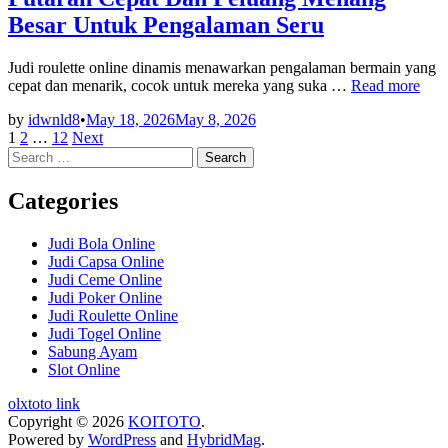
Besar Untuk Pengalaman Seru
Judi roulette online dinamis menawarkan pengalaman bermain yang
Judi
cepat dan menarik, cocok untuk mereka yang suka …
Read more
Roulette
by
idwnld8
•
May 18, 2026
May 8, 2026
Online
Posts
1
2
…
12
Next
Dinamis
Search
Dengan
pagination
for:
Putaran
Cepat
Categories
Dan
Peluang
Judi Bola Online
Menang
Judi Capsa Online
Besar
Judi Ceme Online
Untuk
Judi Poker Online
Pengalaman
Judi Roulette Online
Seru
Judi Togel Online
Sabung Ayam
Slot Online
olxtoto link
Copyright © 2026
KOITOTO
.
Powered by
WordPress
and
HybridMag
.