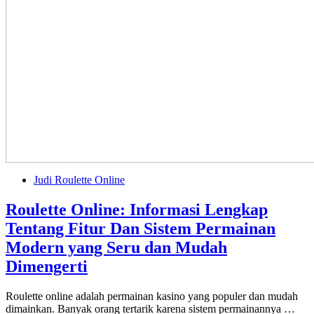
Posted
Judi Roulette Online
in
Roulette Online: Informasi Lengkap
Tentang Fitur Dan Sistem Permainan
Modern yang Seru dan Mudah
Dimengerti
Roulette online adalah permainan kasino yang populer dan mudah
Roul
dimainkan. Banyak orang tertarik karena sistem permainannya …