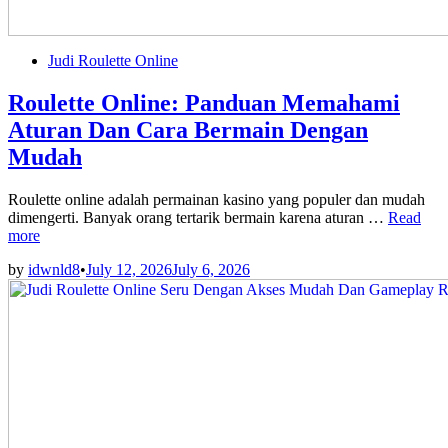
Posted
Judi Roulette Online
in
Roulette Online: Panduan Memahami
Aturan Dan Cara Bermain Dengan
Mudah
Roulette online adalah permainan kasino yang populer dan mudah
Roulette
dimengerti. Banyak orang tertarik bermain karena aturan …
Read
Online:
more
Panduan
by
idwnld8
•
July 12, 2026
July 6, 2026
Memaha
Aturan
Dan
Cara
Bermain
Dengan
Mudah