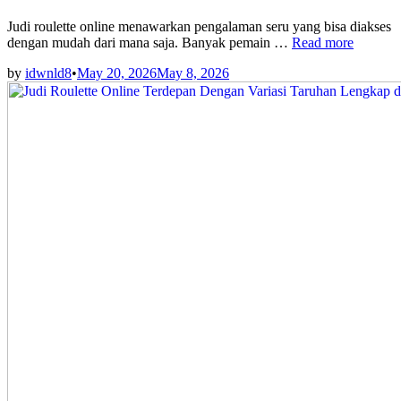
Judi roulette online menawarkan pengalaman seru yang bisa diakses
Judi
dengan mudah dari mana saja. Banyak pemain …
Read more
Roulette
by
idwnld8
•
May 20, 2026
May 8, 2026
Online
Seru
Dengan
Akses
Mudah
Dan
Gameplay
RealTime
Menarik
Untuk
Pengalaman
Bermain
Optimal