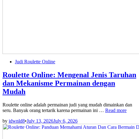
Posted
Judi Roulette Online
in
Roulette Online: Mengenal Jenis Taruhan
dan Mekanisme Permainan dengan
Mudah
Roulette online adalah permainan judi yang mudah dimainkan dan
Roulette
seru. Banyak orang tertarik karena permainan ini …
Read more
Online:
by
idwnld8
•
July 13, 2026
July 6, 2026
Mengenal
Jenis
Taruhan
dan