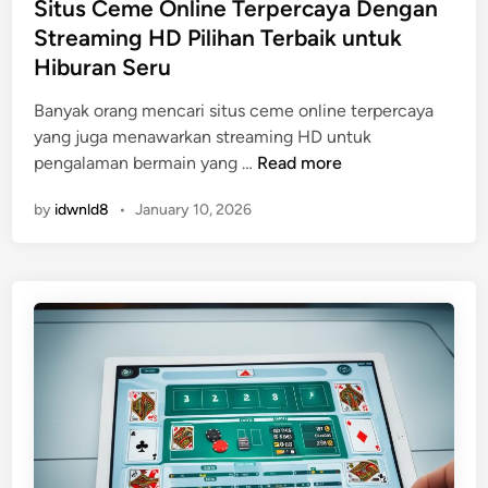
s
Situs Ceme Online Terpercaya Dengan
,
D
t
Streaming HD Pilihan Terbaik untuk
N
e
e
Hiburan Seru
i
n
d
k
g
i
Banyak orang mencari situs ceme online terpercaya
m
a
n
yang juga menawarkan streaming HD untuk
a
n
S
pengalaman bermain yang …
Read more
t
A
i
i
k
by
idwnld8
•
January 10, 2026
t
P
s
u
e
e
s
r
s
C
m
M
e
a
o
m
i
b
e
n
i
O
a
l
n
n
e
l
S
F
i