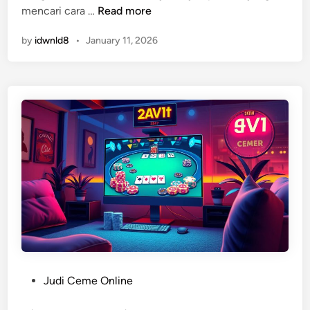
s
a
r
C
mencari cara …
Read more
n
i
n
u
e
e
U
by
idwnld8
•
January 11, 2026
m
n
p
e
d
d
O
a
a
n
n
t
l
S
e
i
e
M
n
r
e
e
u
j
I
a
n
T
d
e
o
r
n
b
e
a
s
P
Judi Ceme Online
r
i
o
u
a