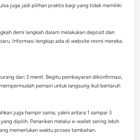
lsa juga jadi pilihan praktis bagi yang tidak memiliki
ngkah demi langkah dalam melakukan deposit dan
aru. Informasi lengkap ada di website resmi mereka.
urang dari 3 menit. Begitu pembayaran dikonfirmasi,
i mempermudah pemain untuk langsung ikut bertaruh
hkan juga hampir sama, yakni antara 1 sampai 3
ng dipilih. Penarikan melalui e-wallet sering lebih
adang memerlukan waktu proses tambahan.