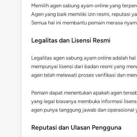
Memilih agen sabung ayam online yang terperc
Agen yang baik memiliki izin resmi, reputasi 
Semua hal ini membantu pemain merasa nyaman 
Legalitas dan Lisensi Resmi
Legalitas agen sabung ayam online adalah hal
mempunyai lisensi dari badan resmi yang meng
agen telah melewati proses verifikasi dan meng
Pemain dapat menentukan apakah agen terse
yang legal biasanya membuka informasi lisens
agen punya tanggung jawab dan operasional 
Reputasi dan Ulasan Pengguna