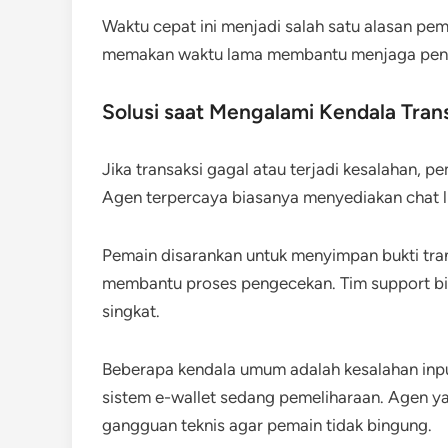
Waktu cepat ini menjadi salah satu alasan pem
memakan waktu lama membantu menjaga peng
Solusi saat Mengalami Kendala Tran
Jika transaksi gagal atau terjadi kesalahan,
Agen terpercaya biasanya menyediakan chat li
Pemain disarankan untuk menyimpan bukti tran
membantu proses pengecekan. Tim support b
singkat.
Beberapa kendala umum adalah kesalahan inpu
sistem e-wallet sedang pemeliharaan. Agen ya
gangguan teknis agar pemain tidak bingung.