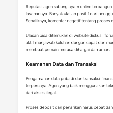
Reputasi agen sabung ayam online terbangu
layanannya. Banyak ulasan positif dari pengg
Sebaliknya, komentar negatif tentang proses
Ulasan bisa ditemukan di website diskusi, for
aktif menjawab keluhan dengan cepat dan men
membuat pemain merasa dihargai dan aman.
Keamanan Data dan Transaksi
Pengamanan data pribadi dan transaksi finans
terpercaya. Agen yang baik menggunakan tekn
dari akses ilegal.
Proses deposit dan penarikan harus cepat da