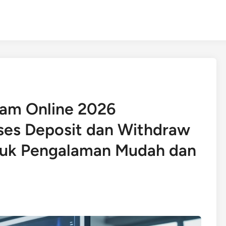
am Online 2026
ses Deposit dan Withdraw
ntuk Pengalaman Mudah dan