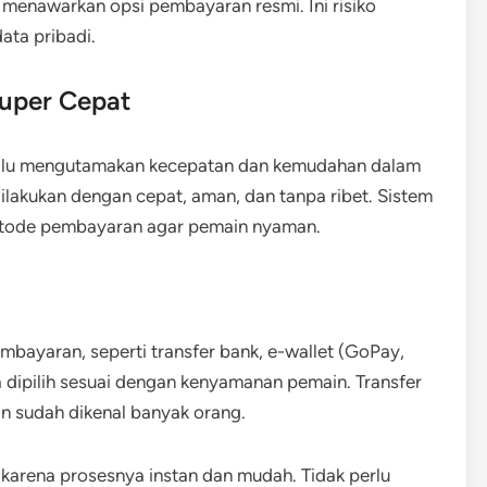
menawarkan opsi pembayaran resmi. Ini risiko
ata pribadi.
Super Cepat
lalu mengutamakan kecepatan dan kemudahan dalam
dilakukan dengan cepat, aman, dan tanpa ribet. Sistem
tode pembayaran agar pemain nyaman.
bayaran, seperti transfer bank, e-wallet (GoPay,
 dipilih sesuai dengan kenyamanan pemain. Transfer
an sudah dikenal banyak orang.
karena prosesnya instan dan mudah. Tidak perlu