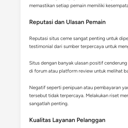
memastikan setiap pemain memiliki kesempat
Reputasi dan Ulasan Pemain
Reputasi situs ceme sangat penting untuk dip
testimonial dari sumber terpercaya untuk me
Situs dengan banyak ulasan positif cenderung
di forum atau platform review untuk melihat b
Negatif seperti penipuan atau pembayaran yan
tersebut tidak terpercaya. Melakukan riset m
sangatlah penting.
Kualitas Layanan Pelanggan