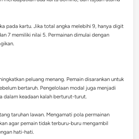
 pada kartu. Jika total angka melebihi 9, hanya digit
dan 7 memiliki nilai 5. Permainan dimulai dengan
gikan.
ningkatkan peluang menang. Pemain disarankan untuk
sebelum bertaruh. Pengelolaan modal juga menjadi
ika dalam keadaan kalah berturut-turut.
tang taruhan lawan. Mengamati pola permainan
kan agar pemain tidak terburu-buru mengambil
gan hati-hati.