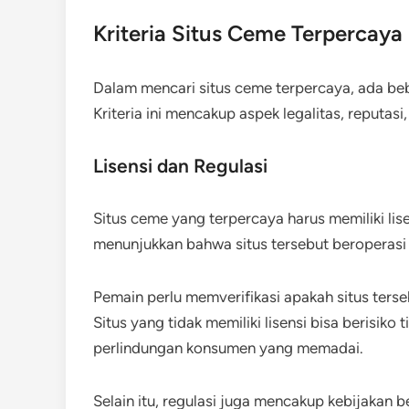
Kriteria Situs Ceme Terpercaya
Dalam mencari situs ceme terpercaya, ada beb
Kriteria ini mencakup aspek legalitas, reputa
Lisensi dan Regulasi
Situs ceme yang terpercaya harus memiliki lisen
menunjukkan bahwa situs tersebut beroperasi 
Pemain perlu memverifikasi apakah situs ters
Situs yang tidak memiliki lisensi bisa berisik
perlindungan konsumen yang memadai.
Selain itu, regulasi juga mencakup kebijakan b