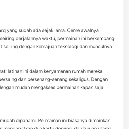
arq yang sudah ada sejak lama. Ceme awalnya
eiring berjalannya waktu, permainan ini berkembang
sat seiring dengan kemajuan teknologi dan munculnya
ati latihan ini dalam kenyamanan rumah mereka.
bersaing dan bersenang-senang sekaligus. Dengan
 dengan mudah mengakses permainan kapan saja.
mudah dipahami. Permainan ini biasanya dimainkan
kan mendapatkan dua kartu domino, dan tujuan utama