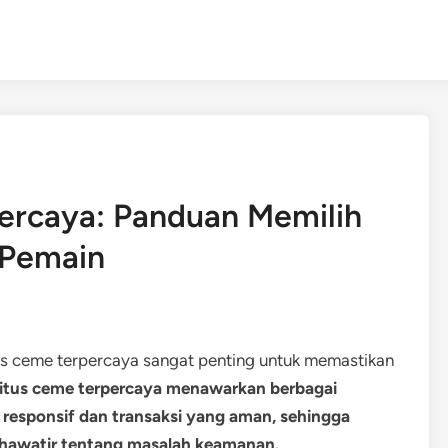
percaya: Panduan Memilih
 Pemain
us ceme terpercaya sangat penting untuk memastikan
itus ceme terpercaya menawarkan berbagai
responsif dan transaksi yang aman, sehingga
khawatir tentang masalah keamanan.