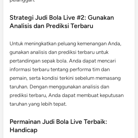
Strategi Judi Bola Live #2: Gunakan
Analisis dan Prediksi Terbaru
Untuk meningkatkan peluang kemenangan Anda,
gunakan analisis dan prediksi terbaru untuk
pertandingan sepak bola. Anda dapat mencari
informasi terbaru tentang performa tim dan
pemain, serta kondisi terkini sebelum memasang
taruhan. Dengan menggunakan analisis dan
prediksi terbaru, Anda dapat membuat keputusan
taruhan yang lebih tepat.
Permainan Judi Bola Live Terbaik:
Handicap