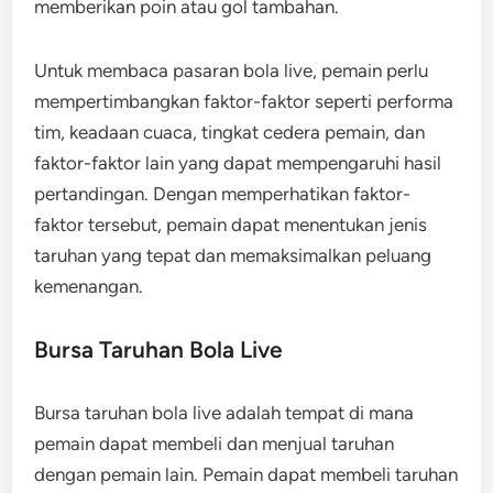
memberikan poin atau gol tambahan.
Untuk membaca pasaran bola live, pemain perlu
mempertimbangkan faktor-faktor seperti performa
tim, keadaan cuaca, tingkat cedera pemain, dan
faktor-faktor lain yang dapat mempengaruhi hasil
pertandingan. Dengan memperhatikan faktor-
faktor tersebut, pemain dapat menentukan jenis
taruhan yang tepat dan memaksimalkan peluang
kemenangan.
Bursa Taruhan Bola Live
Bursa taruhan bola live adalah tempat di mana
pemain dapat membeli dan menjual taruhan
dengan pemain lain. Pemain dapat membeli taruhan