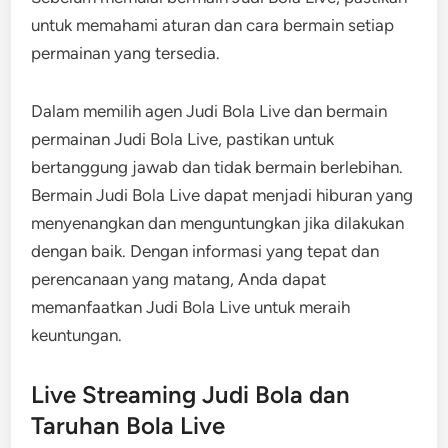
untuk memahami aturan dan cara bermain setiap
permainan yang tersedia.
Dalam memilih agen Judi Bola Live dan bermain
permainan Judi Bola Live, pastikan untuk
bertanggung jawab dan tidak bermain berlebihan.
Bermain Judi Bola Live dapat menjadi hiburan yang
menyenangkan dan menguntungkan jika dilakukan
dengan baik. Dengan informasi yang tepat dan
perencanaan yang matang, Anda dapat
memanfaatkan Judi Bola Live untuk meraih
keuntungan.
Live Streaming Judi Bola dan
Taruhan Bola Live