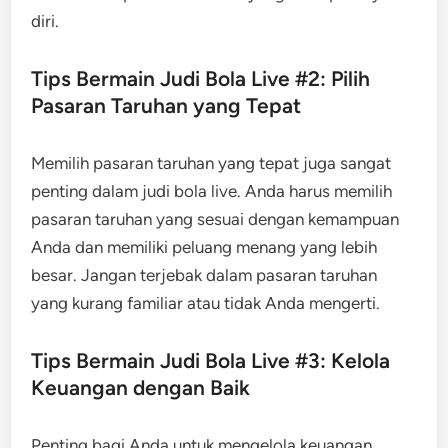
diri.
Tips Bermain Judi Bola Live #2: Pilih
Pasaran Taruhan yang Tepat
Memilih pasaran taruhan yang tepat juga sangat
penting dalam judi bola live. Anda harus memilih
pasaran taruhan yang sesuai dengan kemampuan
Anda dan memiliki peluang menang yang lebih
besar. Jangan terjebak dalam pasaran taruhan
yang kurang familiar atau tidak Anda mengerti.
Tips Bermain Judi Bola Live #3: Kelola
Keuangan dengan Baik
Penting bagi Anda untuk mengelola keuangan