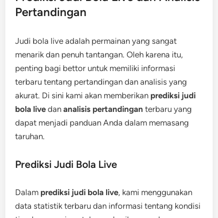
Pertandingan
Judi bola live adalah permainan yang sangat
menarik dan penuh tantangan. Oleh karena itu,
penting bagi bettor untuk memiliki informasi
terbaru tentang pertandingan dan analisis yang
akurat. Di sini kami akan memberikan
prediksi judi
bola live
dan
analisis pertandingan
terbaru yang
dapat menjadi panduan Anda dalam memasang
taruhan.
Prediksi Judi Bola Live
Dalam
prediksi judi bola live
, kami menggunakan
data statistik terbaru dan informasi tentang kondisi