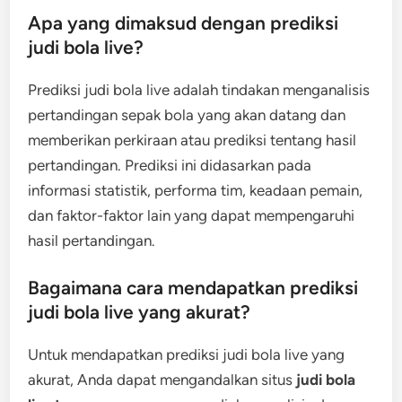
Apa yang dimaksud dengan prediksi
judi bola live?
Prediksi judi bola live adalah tindakan menganalisis
pertandingan sepak bola yang akan datang dan
memberikan perkiraan atau prediksi tentang hasil
pertandingan. Prediksi ini didasarkan pada
informasi statistik, performa tim, keadaan pemain,
dan faktor-faktor lain yang dapat mempengaruhi
hasil pertandingan.
Bagaimana cara mendapatkan prediksi
judi bola live yang akurat?
Untuk mendapatkan prediksi judi bola live yang
akurat, Anda dapat mengandalkan situs
judi bola