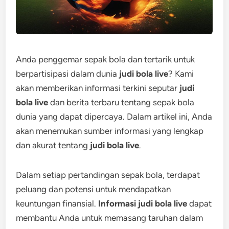
Anda penggemar sepak bola dan tertarik untuk
berpartisipasi dalam dunia
judi bola live
? Kami
akan memberikan informasi terkini seputar
judi
bola live
dan berita terbaru tentang sepak bola
dunia yang dapat dipercaya. Dalam artikel ini, Anda
akan menemukan sumber informasi yang lengkap
dan akurat tentang
judi bola live
.
Dalam setiap pertandingan sepak bola, terdapat
peluang dan potensi untuk mendapatkan
keuntungan finansial.
Informasi judi bola live
dapat
membantu Anda untuk memasang taruhan dalam