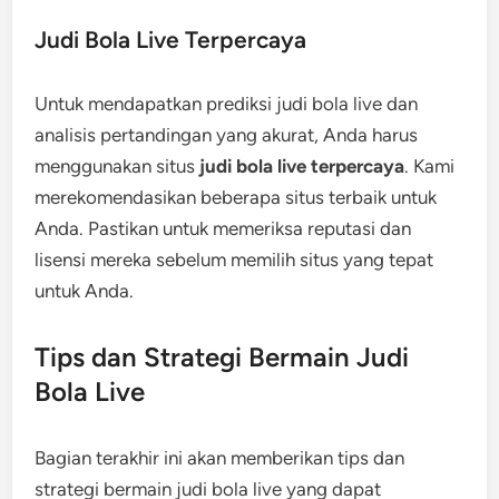
Judi Bola Live Terpercaya
Untuk mendapatkan prediksi judi bola live dan
analisis pertandingan yang akurat, Anda harus
menggunakan situs
judi bola live terpercaya
. Kami
merekomendasikan beberapa situs terbaik untuk
Anda. Pastikan untuk memeriksa reputasi dan
lisensi mereka sebelum memilih situs yang tepat
untuk Anda.
Tips dan Strategi Bermain Judi
Bola Live
Bagian terakhir ini akan memberikan tips dan
strategi bermain judi bola live yang dapat