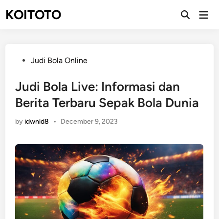
Skip
KOITOTO
Mai
to
Open
Men
Search
content
Posted
Judi Bola Online
in
Judi Bola Live: Informasi dan
Berita Terbaru Sepak Bola Dunia
by
idwnld8
•
December 9, 2023