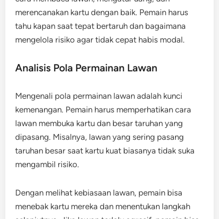
merencanakan kartu dengan baik. Pemain harus
tahu kapan saat tepat bertaruh dan bagaimana
mengelola risiko agar tidak cepat habis modal.
Analisis Pola Permainan Lawan
Mengenali pola permainan lawan adalah kunci
kemenangan. Pemain harus memperhatikan cara
lawan membuka kartu dan besar taruhan yang
dipasang. Misalnya, lawan yang sering pasang
taruhan besar saat kartu kuat biasanya tidak suka
mengambil risiko.
Dengan melihat kebiasaan lawan, pemain bisa
menebak kartu mereka dan menentukan langkah