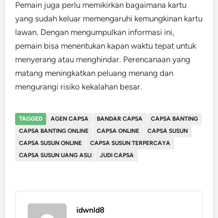
Pemain juga perlu memikirkan bagaimana kartu
yang sudah keluar memengaruhi kemungkinan kartu
lawan. Dengan mengumpulkan informasi ini,
pemain bisa menentukan kapan waktu tepat untuk
menyerang atau menghindar. Perencanaan yang
matang meningkatkan peluang menang dan
mengurangi risiko kekalahan besar.
TAGGED
AGEN CAPSA
BANDAR CAPSA
CAPSA BANTING
CAPSA BANTING ONLINE
CAPSA ONLINE
CAPSA SUSUN
CAPSA SUSUN ONLINE
CAPSA SUSUN TERPERCAYA
CAPSA SUSUN UANG ASLI
JUDI CAPSA
idwnld8