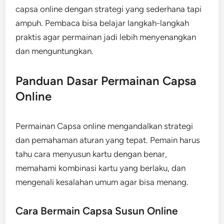
capsa online dengan strategi yang sederhana tapi
ampuh. Pembaca bisa belajar langkah-langkah
praktis agar permainan jadi lebih menyenangkan
dan menguntungkan.
Panduan Dasar Permainan Capsa
Online
Permainan Capsa online mengandalkan strategi
dan pemahaman aturan yang tepat. Pemain harus
tahu cara menyusun kartu dengan benar,
memahami kombinasi kartu yang berlaku, dan
mengenali kesalahan umum agar bisa menang.
Cara Bermain Capsa Susun Online