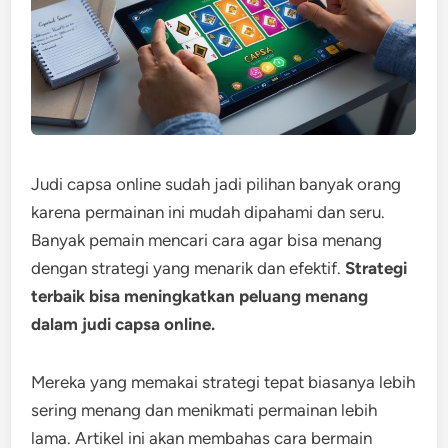
Judi capsa online sudah jadi pilihan banyak orang
karena permainan ini mudah dipahami dan seru.
Banyak pemain mencari cara agar bisa menang
dengan strategi yang menarik dan efektif.
Strategi
terbaik bisa meningkatkan peluang menang
dalam judi capsa online.
Mereka yang memakai strategi tepat biasanya lebih
sering menang dan menikmati permainan lebih
lama. Artikel ini akan membahas cara bermain