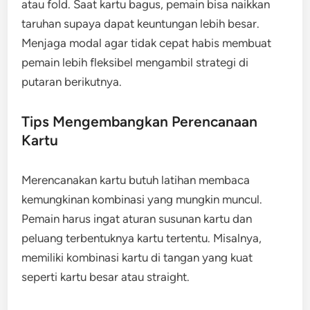
atau fold. Saat kartu bagus, pemain bisa naikkan
taruhan supaya dapat keuntungan lebih besar.
Menjaga modal agar tidak cepat habis membuat
pemain lebih fleksibel mengambil strategi di
putaran berikutnya.
Tips Mengembangkan Perencanaan
Kartu
Merencanakan kartu butuh latihan membaca
kemungkinan kombinasi yang mungkin muncul.
Pemain harus ingat aturan susunan kartu dan
peluang terbentuknya kartu tertentu. Misalnya,
memiliki kombinasi kartu di tangan yang kuat
seperti kartu besar atau straight.