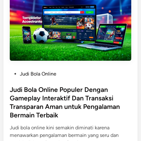
g
a
O
a
a
K
n
k
n
e
l
a
r
i
n
j
n
d
a
e
e
P
D
n
l
i
g
a
n
a
t
a
P
Judi Bola Online
n
f
m
o
M
o
i
s
Judi Bola Online Populer Dengan
u
r
s
t
d
Gameplay Interaktif Dan Transaksi
m
D
e
a
Transparan Aman untuk Pengalaman
D
e
d
h
i
Bermain Terbaik
n
i
d
g
g
n
a
Judi bola online kini semakin diminati karena
i
a
n
menawarkan pengalaman bermain yang seru dan
t
n