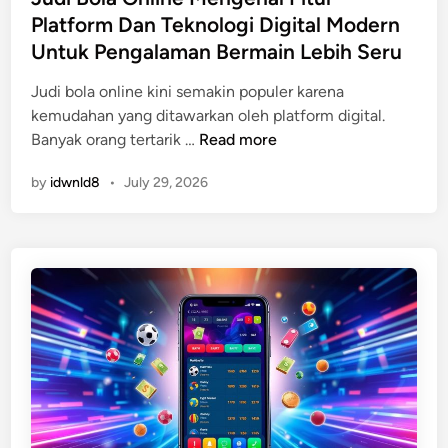
n
K
t
Platform Dan Teknologi Digital Modern
D
t
e
e
e
Untuk Pengalaman Bermain Lebih Seru
e
a
d
n
r
m
i
Judi bola online kini semakin populer karena
g
n
a
n
kemudahan yang ditawarkan oleh platform digital.
a
e
n
J
Banyak orang tertarik …
Read more
n
t
a
u
B
d
n
by
idwnld8
•
July 29, 2026
d
i
i
R
i
j
E
e
B
a
r
g
o
k
a
u
l
M
l
a
o
a
O
d
s
n
e
i
l
r
D
i
n
a
n
y
n