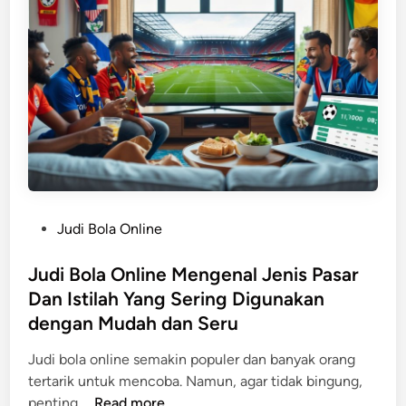
y
o
O
a
r
n
n
m
l
g
D
i
M
a
n
u
n
e
d
T
M
a
e
e
h
k
m
d
n
a
a
o
P
Judi Bola Online
h
n
l
o
a
T
o
s
Judi Bola Online Mengenal Jenis Pasar
m
e
g
t
Dan Istilah Yang Sering Digunakan
i
r
i
e
S
dengan Mudah dan Seru
p
D
d
t
e
i
i
Judi bola online semakin populer dan banyak orang
a
r
g
n
tertarik untuk mencoba. Namun, agar tidak bingung,
t
c
i
J
penting …
Read more