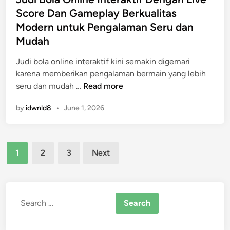
D
e
k
t
Score Dan Gameplay Berkualitas
a
r
t
e
Modern untuk Pengalaman Seru dan
n
D
i
d
A
Mudah
e
s
i
k
n
n
Judi bola online interaktif kini semakin digemari
s
g
karena memberikan pengalaman bermain yang lebih
e
a
J
seru dan mudah …
Read more
s
n
u
P
G
by
idwnld8
•
June 1, 2026
d
r
a
i
a
m
B
k
e
Posts
o
t
1
2
3
Next
p
l
i
pagination
l
a
s
a
O
U
y
n
Search
n
I
l
for:
t
n
i
u
t