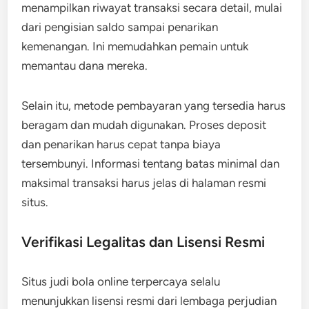
menampilkan riwayat transaksi secara detail, mulai
dari pengisian saldo sampai penarikan
kemenangan. Ini memudahkan pemain untuk
memantau dana mereka.
Selain itu, metode pembayaran yang tersedia harus
beragam dan mudah digunakan. Proses deposit
dan penarikan harus cepat tanpa biaya
tersembunyi. Informasi tentang batas minimal dan
maksimal transaksi harus jelas di halaman resmi
situs.
Verifikasi Legalitas dan Lisensi Resmi
Situs judi bola online terpercaya selalu
menunjukkan lisensi resmi dari lembaga perjudian