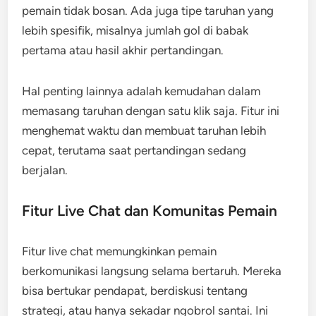
pemain tidak bosan. Ada juga tipe taruhan yang
lebih spesifik, misalnya jumlah gol di babak
pertama atau hasil akhir pertandingan.
Hal penting lainnya adalah kemudahan dalam
memasang taruhan dengan satu klik saja. Fitur ini
menghemat waktu dan membuat taruhan lebih
cepat, terutama saat pertandingan sedang
berjalan.
Fitur Live Chat dan Komunitas Pemain
Fitur live chat memungkinkan pemain
berkomunikasi langsung selama bertaruh. Mereka
bisa bertukar pendapat, berdiskusi tentang
strategi, atau hanya sekadar ngobrol santai. Ini