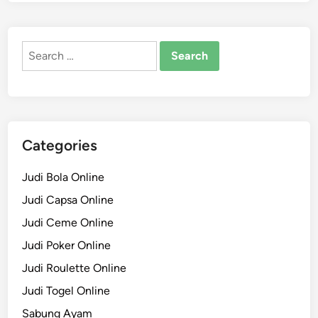
Search
for:
Categories
Judi Bola Online
Judi Capsa Online
Judi Ceme Online
Judi Poker Online
Judi Roulette Online
Judi Togel Online
Sabung Ayam