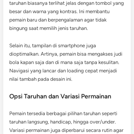
taruhan biasanya terlihat jelas dengan tombol yang
besar dan warna yang kontras. Ini membantu
pemain baru dan berpengalaman agar tidak
bingung saat memilih jenis taruhan.
Selain itu, tampilan di smartphone juga
dioptimalkan. Artinya, pemain bisa mengakses judi
bola kapan saja dan di mana saja tanpa kesulitan.
Navigasi yang lancar dan loading cepat menjadi
nilai tambah pada desain ini.
Opsi Taruhan dan Variasi Permainan
Pemain tersedia berbagai pilihan taruhan seperti
taruhan langsung, handicap, hingga over/under.
Variasi permainan juga diperbarui secara rutin agar