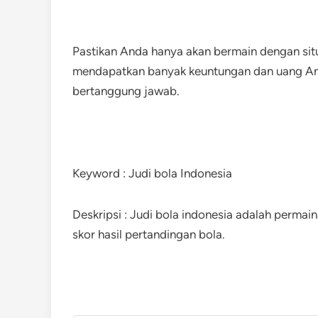
Pastikan Anda hanya akan bermain dengan si
mendapatkan banyak keuntungan dan uang And
bertanggung jawab.
Keyword : Judi bola Indonesia
Deskripsi : Judi bola indonesia adalah permai
skor hasil pertandingan bola.