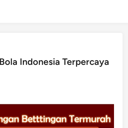
 Bola Indonesia Terpercaya