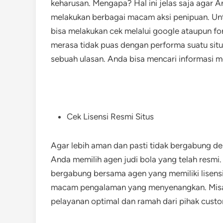
keharusan. Mengapa? Hal ini jelas saja agar An
melakukan berbagai macam aksi penipuan. Unt
bisa melakukan cek melalui google ataupun fo
merasa tidak puas dengan performa suatu situ
sebuah ulasan. Anda bisa mencari informasi me
Cek Lisensi Resmi Situs
Agar lebih aman dan pasti tidak bergabung d
Anda memilih agen judi bola yang telah resmi.
bergabung bersama agen yang memiliki lisensi
macam pengalaman yang menyenangkan. Misal
pelayanan optimal dan ramah dari pihak custo