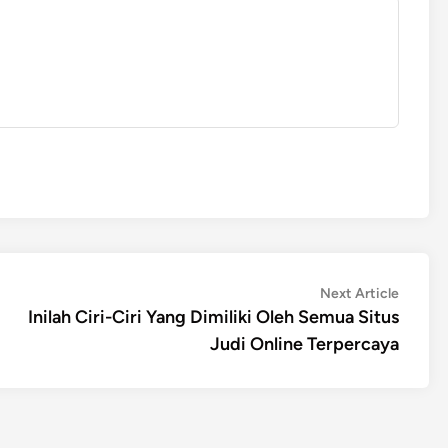
Next
Next Article
Inilah Ciri-Ciri Yang Dimiliki Oleh Semua Situs
article:
Judi Online Terpercaya