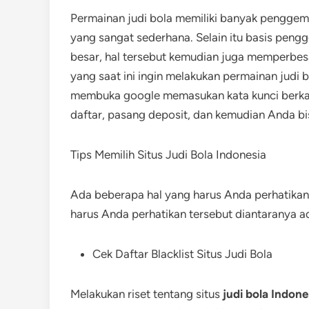
Permainan judi bola memiliki banyak penggem
yang sangat sederhana. Selain itu basis peng
besar, hal tersebut kemudian juga memperbes
yang saat ini ingin melakukan permainan judi
membuka google memasukan kata kunci berkaita
daftar, pasang deposit, dan kemudian Anda bi
Tips Memilih Situs Judi Bola Indonesia
Ada beberapa hal yang harus Anda perhatikan s
harus Anda perhatikan tersebut diantaranya ad
Cek Daftar Blacklist Situs Judi Bola
Melakukan riset tentang situs
judi bola Indone