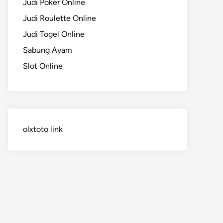
Judi Poker Online
Judi Roulette Online
Judi Togel Online
Sabung Ayam
Slot Online
olxtoto link