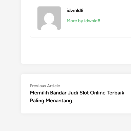
idwnld8
More by idwnld8
Post
Previous
Previous Article
Memilih Bandar Judi Slot Online Terbaik
article:
navigation
Paling Menantang