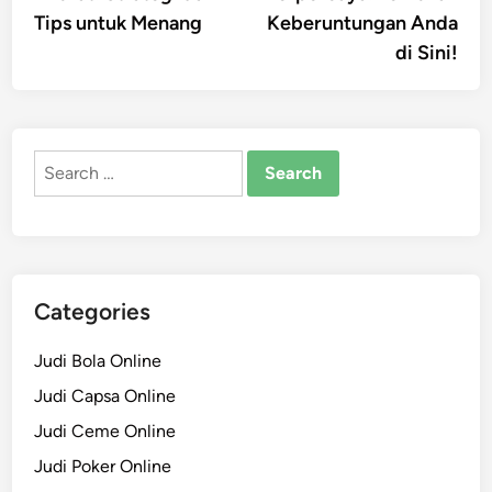
Tips untuk Menang
Keberuntungan Anda
di Sini!
Search
for:
Categories
Judi Bola Online
Judi Capsa Online
Judi Ceme Online
Judi Poker Online