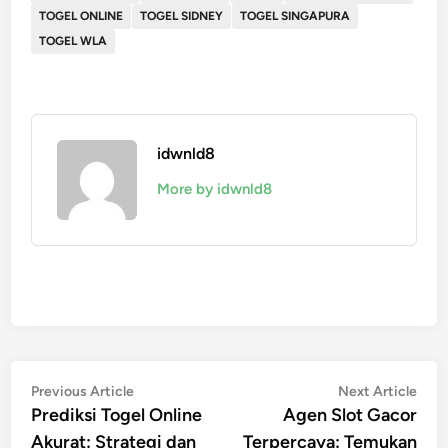
TOGEL ONLINE
TOGEL SIDNEY
TOGEL SINGAPURA
TOGEL WLA
idwnld8
More by idwnld8
Post
Previous
Nex
Previous Article
Next Article
Prediksi Togel Online
Agen Slot Gacor
article:
artic
navigation
Akurat: Strategi dan
Terpercaya: Temukan