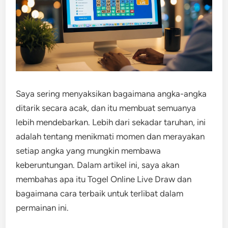
Saya sering menyaksikan bagaimana angka-angka
ditarik secara acak, dan itu membuat semuanya
lebih mendebarkan. Lebih dari sekadar taruhan, ini
adalah tentang menikmati momen dan merayakan
setiap angka yang mungkin membawa
keberuntungan. Dalam artikel ini, saya akan
membahas apa itu Togel Online Live Draw dan
bagaimana cara terbaik untuk terlibat dalam
permainan ini.