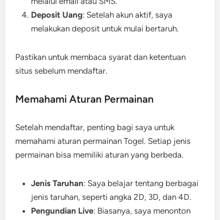
melalui email atau SMS.
Deposit Uang
: Setelah akun aktif, saya
melakukan deposit untuk mulai bertaruh.
Pastikan untuk membaca syarat dan ketentuan
situs sebelum mendaftar.
Memahami Aturan Permainan
Setelah mendaftar, penting bagi saya untuk
memahami aturan permainan Togel. Setiap jenis
permainan bisa memiliki aturan yang berbeda.
Jenis Taruhan
: Saya belajar tentang berbagai
jenis taruhan, seperti angka 2D, 3D, dan 4D.
Pengundian Live
: Biasanya, saya menonton