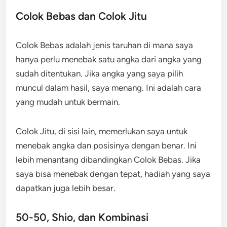
Colok Bebas dan Colok Jitu
Colok Bebas adalah jenis taruhan di mana saya
hanya perlu menebak satu angka dari angka yang
sudah ditentukan. Jika angka yang saya pilih
muncul dalam hasil, saya menang. Ini adalah cara
yang mudah untuk bermain.
Colok Jitu, di sisi lain, memerlukan saya untuk
menebak angka dan posisinya dengan benar. Ini
lebih menantang dibandingkan Colok Bebas. Jika
saya bisa menebak dengan tepat, hadiah yang saya
dapatkan juga lebih besar.
50-50, Shio, dan Kombinasi