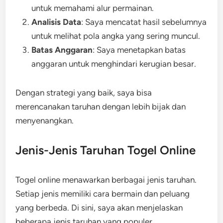
untuk memahami alur permainan.
Analisis Data
: Saya mencatat hasil sebelumnya
untuk melihat pola angka yang sering muncul.
Batas Anggaran
: Saya menetapkan batas
anggaran untuk menghindari kerugian besar.
Dengan strategi yang baik, saya bisa
merencanakan taruhan dengan lebih bijak dan
menyenangkan.
Jenis-Jenis Taruhan Togel Online
Togel online menawarkan berbagai jenis taruhan.
Setiap jenis memiliki cara bermain dan peluang
yang berbeda. Di sini, saya akan menjelaskan
beberapa jenis taruhan yang populer.