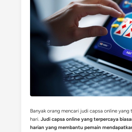
Banyak orang mencari judi capsa online yang
hari.
Judi capsa online yang terpercaya bia
harian yang membantu pemain mendapatkan