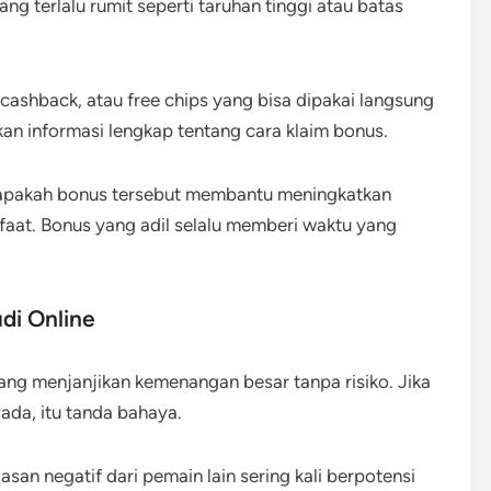
ng terlalu rumit seperti taruhan tinggi atau batas
 cashback, atau free chips yang bisa dipakai langsung
kan informasi lengkap tentang cara klaim bonus.
a apakah bonus tersebut membantu meningkatkan
faat. Bonus yang adil selalu memberi waktu yang
di Online
ang menjanjikan kemenangan besar tanpa risiko. Jika
 ada, itu tanda bahaya.
asan negatif dari pemain lain sering kali berpotensi