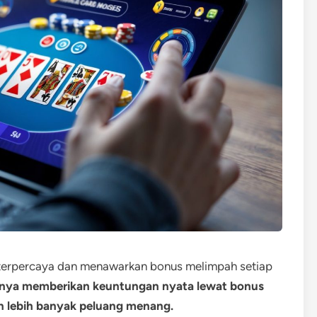
 terpercaya dan menawarkan bonus melimpah setiap
sanya memberikan keuntungan nyata lewat bonus
 lebih banyak peluang menang.