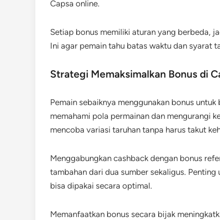
Capsa online.
Setiap bonus memiliki aturan yang berbeda, j
Ini agar pemain tahu batas waktu dan syarat t
Strategi Memaksimalkan Bonus di C
Pemain sebaiknya menggunakan bonus untuk be
memahami pola permainan dan mengurangi ker
mencoba variasi taruhan tanpa harus takut keh
Menggabungkan cashback dengan bonus referr
tambahan dari dua sumber sekaligus. Penting 
bisa dipakai secara optimal.
Memanfaatkan bonus secara bijak meningkatk