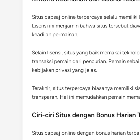
Situs capsaj online terpercaya selalu memiliki l
Lisensi ini menjamin bahwa situs tersebut dia
keadilan permainan.
Selain lisensi, situs yang baik memakai teknolo
transaksi pemain dari pencurian. Pemain sebai
kebijakan privasi yang jelas.
Terakhir, situs terpercaya biasanya memiliki 
transparan. Hal ini memudahkan pemain mema
Ciri-ciri Situs dengan Bonus Harian 
Situs capsaj online dengan bonus harian ter