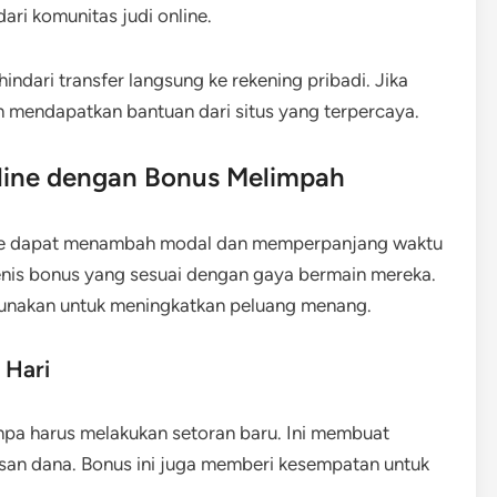
ari komunitas judi online.
dari transfer langsung ke rekening pribadi. Jika
 mendapatkan bantuan dari situs yang terpercaya.
line dengan Bonus Melimpah
ine dapat menambah modal dan memperpanjang waktu
enis bonus yang sesuai dengan gaya bermain mereka.
igunakan untuk meningkatkan peluang menang.
 Hari
pa harus melakukan setoran baru. Ini membuat
isan dana. Bonus ini juga memberi kesempatan untuk