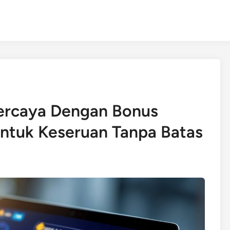
percaya Dengan Bonus
Untuk Keseruan Tanpa Batas