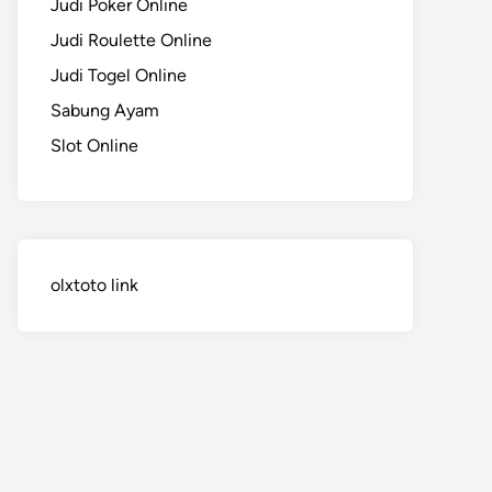
Judi Poker Online
Judi Roulette Online
Judi Togel Online
Sabung Ayam
Slot Online
olxtoto link