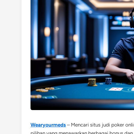
Wearyourmeds
– Mencari situs judi poker onli
pilihan yang menawarkan berbagai bonus dan 