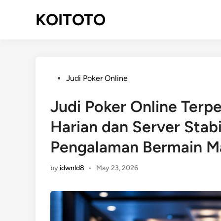
Skip
KOITOTO
to
content
Posted
Judi Poker Online
in
Judi Poker Online Ter
Harian dan Server Stabi
Pengalaman Bermain M
by
idwnld8
•
May 23, 2026