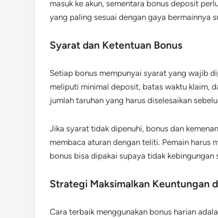
masuk ke akun, sementara bonus deposit perlu
yang paling sesuai dengan gaya bermainnya su
Syarat dan Ketentuan Bonus
Setiap bonus mempunyai syarat yang wajib di
meliputi minimal deposit, batas waktu klaim,
jumlah taruhan yang harus diselesaikan sebelu
Jika syarat tidak dipenuhi, bonus dan kemenan
membaca aturan dengan teliti. Pemain harus
bonus bisa dipakai supaya tidak kebingungan 
Strategi Maksimalkan Keuntungan d
Cara terbaik menggunakan bonus harian adal