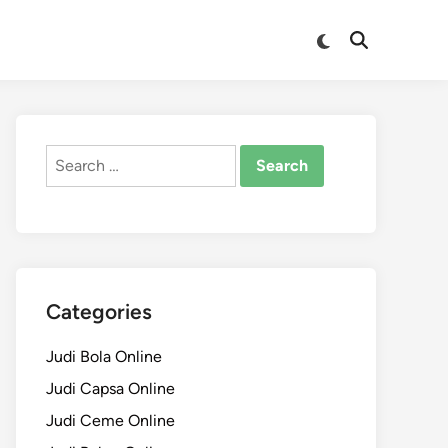
Switch
Open
to
Search
dark
mode
Search
for:
Categories
Judi Bola Online
Judi Capsa Online
Judi Ceme Online