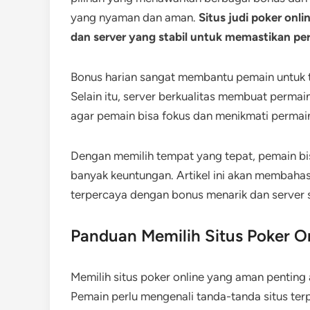
yang nyaman dan aman.
Situs judi poker onl
dan server yang stabil untuk memastikan pe
Bonus harian sangat membantu pemain untuk t
Selain itu, server berkualitas membuat permain
agar pemain bisa fokus dan menikmati permai
Dengan memilih tempat yang tepat, pemain bis
banyak keuntungan. Artikel ini akan membahas
terpercaya dengan bonus menarik dan server s
Panduan Memilih Situs Poker 
Memilih situs poker online yang aman penting 
Pemain perlu mengenali tanda-tanda situs ter