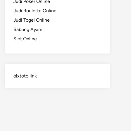
Judi Poker Online
Judi Roulette Online
Judi Togel Online
Sabung Ayam
Slot Online
olxtoto link